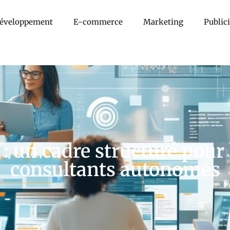
éveloppement
E-commerce
Marketing
Publici
 : un cadre structuré pour 
consultants autonomes