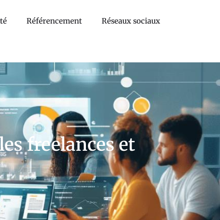
té
Référencement
Réseaux sociaux
les freelances et