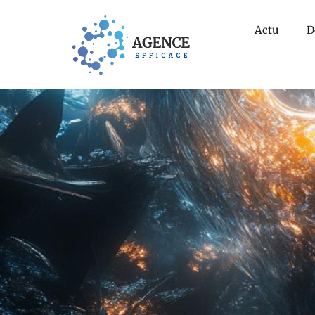
Actu
D