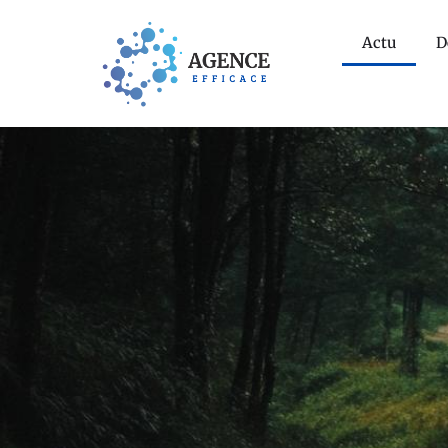
Actu
D