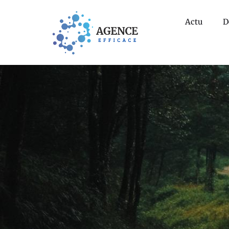
Actu
D